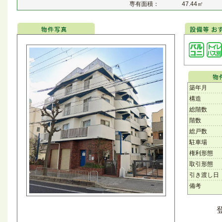
専有面積：
47.44㎡
築年月
構造
総階数
階数
総戸数
駐車場
権利形態
取引形態
引き渡し日
備考