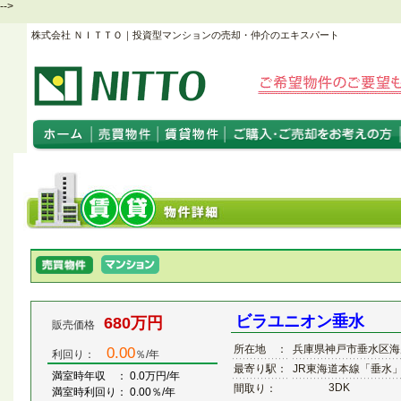
-->
株式会社 ＮＩＴＴＯ｜投資型マンションの売却・仲介のエキスパート
ビラユニオン垂水
680万円
販売価格
所在地 ：
兵庫県神戸市垂水区海
0.00
利回り：
％/年
最寄り駅：
JR東海道本線「垂水
満室時年収 ： 0.0万円/年
3DK
間取り：
満室時利回り： 0.00％/年