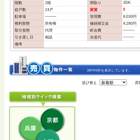
3DK
階数
2階
間取り
0
総戸数
24戸
家賃
―――
駐車場
管理費
8,030円
権利形態
所有権
修繕積立金
9,280円
―――
取引形態
代理
町会費
―――
引き渡し日
相談
水道代
備考
3件中0件を表示しています。
並び替え :
昇降