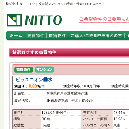
株式会社 ＮＩＴＴＯ｜投資型マンションの売却・仲介のエキスパート
ビラユニオン垂水
0.00
満室時年収：0.0万円/年
満室時利回り
利回り：
％/年
所在地 ：
兵庫県神戸市垂水区海岸通
最寄り駅：
JR東海道本線「垂水」徒歩8分
築年月
1982/04(築44年)
専有面積
47.44㎡
構造
RC造
バルコニー面積
12.98㎡
総階数
5階建
バルコニーの向き
東南